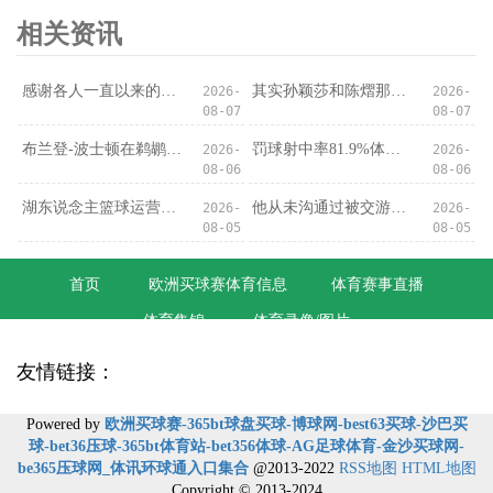
相关资讯
感谢各人一直以来的相信与援助体育赛事直播
其实孙颖莎和陈熠那场比赛本该是平日对决体育赛事直播
2026-
2026-
08-07
08-07
布兰登-波士顿在鹈鹕打得可以仍被撤废体育赛事直播
罚球射中率81.9%体育赛事直播
2026-
2026-
08-06
08-06
湖东说念主篮球运营总裁佩林卡出席了东契奇续约发布会体育赛事直播
他从未沟通过被交游的可能性体育赛事直播
2026-
2026-
08-05
08-05
首页
欧洲买球赛体育信息
体育赛事直播
体育集锦
体育录像/图片
友情链接：
Powered by
欧洲买球赛-365bt球盘买球-博球网-best63买球-沙巴买
球-bet36压球-365bt体育站-bet356体球-AG足球体育-金沙买球网-
be365压球网_体讯环球通入口集合
@2013-2022
RSS地图
HTML地图
Copyright
© 2013-2024