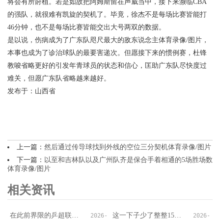
将会有所莳植。若是如故把阿姆斯留在声威当中，接下来濒临CBA
的强队，就很难有凯旋的契机了。毕竟，徐杰不是每场比赛皆能打
46分钟，也不是每场比赛皆能交出大号两双的数据。
是以说，伤病成为了广东队咫尺最大的敌东说念主体育录像/图片，
本事也成为了诊治球队的最要害递次。但愿接下来的惯例赛，杜锋
教唆省略更好的引发年青球员的状态和信心，匡助广东队尽快度过
难关，但愿广东队省略越来越好。
发布于：山西省
上一篇：
然后通过传导球找到外线的空位三分契机体育录像/图片
下一篇：
以至和吉林队以及广州队齐是保合手着相通的5场胜场数
体育录像/图片
相关资讯
在此前界限的乒超联赛第二阶段比赛中体育录像/图片
这一下子少了整整1500万好意思元体育录像/图片
2026-
2026-