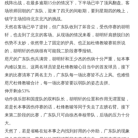
残阵出战，在最多逾期15分的情况下，下半场已毕了顶风翻盘。客
场班师回朝的广东队，迎来了四天的间歇期，要到星期四的晚上，
镇守主场招待北京北汽的挑战。
天然在客场已毕了逆转，但广东队收到了坏音尘，受伤停赛的胡明
轩，也去到了北京的客场。从现场的情况来看，胡明轩肩膀脱臼的
伤势不太妙，依然带上了固定的护具。也正如杜锋教唆赛前所说
的，胡明轩的伤病很有可能我二阶段赛季报销。
咫尺的广东队伤兵满营，胡明轩和王少杰的伤病十分严重，短本事
内难以复出。这两名球员皆是杜锋教唆心目当中的首发球员，接下
来的比赛清寒了两名主力，广东队每一场比赛皆不占上风。也难怪
咫尺杜锋教唆合计，每一场比赛皆要以弱队的姿态去拼。
伸开剩余53%
动作俱乐部和国度队的双料队长，胡明轩的位置和作用无谓置疑，
若是长本事因伤停赛的话，杜锋教唆等同于失去了左膀右臂。接下
来第二阶段的比赛，广东队只可由徐杰单核带队，后场的压力十分
大。
天然了，若是省略在短本事之内找到好用的小外助，广东队的现象