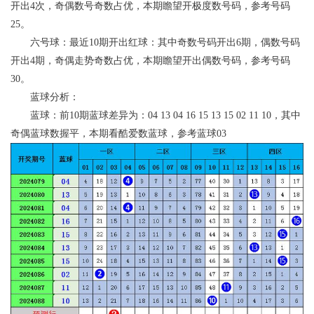
开出4次，奇偶数号奇数占优，本期瞻望开极度数号码，参考号码
25。
六号球：最近10期开出红球：其中奇数号码开出6期，偶数号码
开出4期，奇偶走势奇数占优，本期瞻望开出偶数号码，参考号码
30。
蓝球分析：
蓝球：前10期蓝球差异为：04 13 04 16 15 13 15 02 11 10，其中
奇偶蓝球数握平，本期看酷爱数蓝球，参考蓝球03