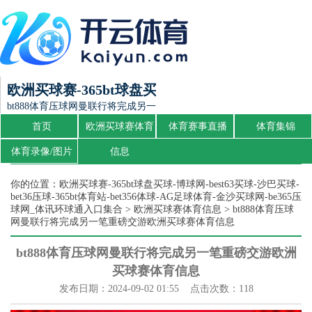
欧洲买球赛-365bt球盘买球-博球网-best63买球-
bt888体育压球网曼联行将完成另一笔重磅交游欧洲买球赛体育信息
首页
欧洲买球赛体育
体育赛事直播
体育集锦
体育录像/图片
信息
你的位置：
欧洲买球赛-365bt球盘买球-博球网-best63买球-沙巴买球-
bet36压球-365bt体育站-bet356体球-AG足球体育-金沙买球网-be365压
球网_体讯环球通入口集合
>
欧洲买球赛体育信息
> bt888体育压球
网曼联行将完成另一笔重磅交游欧洲买球赛体育信息
bt888体育压球网曼联行将完成另一笔重磅交游欧洲
买球赛体育信息
发布日期：2024-09-02 01:55 点击次数：118