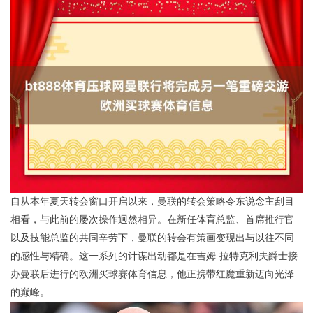
自从本年夏天转会窗口开启以来，曼联的转会策略令东说念主刮目
相看，与此前的屡次操作迥然相异。在新任体育总监、首席推行官
以及技能总监的共同辛劳下，曼联的转会有策画变现出与以往不同
的感性与精确。这一系列的计谋出动都是在吉姆·拉特克利夫爵士接
办曼联后进行的欧洲买球赛体育信息，他正携带红魔重新迈向光泽
的巅峰。