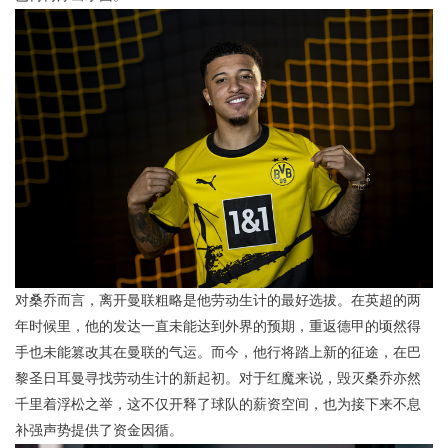
对桑乔而言，离开曼联粗略是他劳动生计的最好选拔。在英超的两
年时候里，他的发达一直未能达到外界的预期，重返德甲的顷然得
手也未能篡改其在曼联的气运。而今，他行将踏上新的征途，在巴
黎圣日耳曼寻找劳动生计的新起初。对于红魔来说，毁灭桑乔亦然
千里着浮松之举，这不仅开释了球队的薪资空间，也为接下来不息
补强声势提供了资金因循。