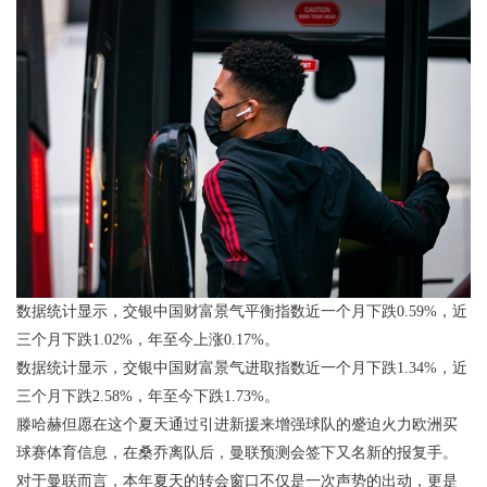
数据统计显示，交银中国财富景气平衡指数近一个月下跌0.59%，近
三个月下跌1.02%，年至今上涨0.17%。
数据统计显示，交银中国财富景气进取指数近一个月下跌1.34%，近
三个月下跌2.58%，年至今下跌1.73%。
滕哈赫但愿在这个夏天通过引进新援来增强球队的蹙迫火力欧洲买
球赛体育信息，在桑乔离队后，曼联预测会签下又名新的报复手。
对于曼联而言，本年夏天的转会窗口不仅是一次声势的出动，更是