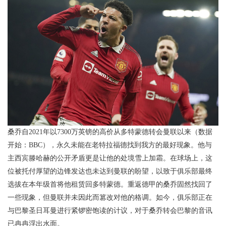
桑乔自2021年以7300万英镑的高价从多特蒙德转会曼联以来（数据
开始：BBC），永久未能在老特拉福德找到我方的最好现象。他与
主西宾滕哈赫的公开矛盾更是让他的处境雪上加霜。在球场上，这
位被托付厚望的边锋发达也未达到曼联的盼望，以致于俱乐部最终
选拔在本年级首将他租赁回多特蒙德。重返德甲的桑乔固然找回了
一些现象，但曼联并未因此而篡改对他的格调。如今，俱乐部正在
与巴黎圣日耳曼进行紧锣密饱读的计议，对于桑乔转会巴黎的音讯
已冉冉浮出水面。