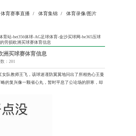
体育赛事直播
/
体育集锦
/
体育录像/图片
bt体育站-bet356体球-AG足球体育-金沙买球网-be365压球
积的劳损欧洲买球赛体育信息
欧洲买球赛体育信息
次数：201
江女队教师王飞，该球迷谨防翼翼地问出了所相热心王曼
这节略的复兴像一颗省心丸，暂时平息了公论场的胆寒，却