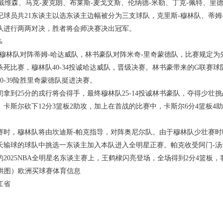
-戴维森、马克-麦克朗、布莱斯-麦戈文斯、伦纳德-米勒、丁克-佩特、里
纪球员共21东谈主以选东谈主边幅被分为三支球队，克里斯-穆林队、蒂姆
队进行两两对决，胜者将会师决赛决出冠军。
%
-穆林队对阵蒂姆-哈达威队，林书豪队对阵米奇-里奇蒙德队，比赛规定为
杀死比赛，穆林队40-34投诚哈达威队，晋级决赛。林书豪带来的G联赛
0-39险胜里奇蒙德队挺进决赛。
初拿到25分的戎行将会得手，最终穆林队25-14投诚林书豪队，夺得少
。卡斯尔砍下12分3篮板2助攻，加上在首战的比赛中，卡斯尔6分4篮板
赛时，穆林队将由坎迪斯-帕克指导，对阵奥尼尔队。由于穆林队少壮赛时
天输球的球队中挑选一东谈主加入本队进入全明星正赛。帕克收受阿门-汤
的2025NBA全明星名东谈主赛上，王鹤棣闪亮登场，全场得到2分4篮板
博供图）欧洲买球赛体育信息
江省