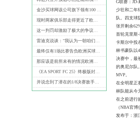
G联赛：JD
金沙买球网该公司旗下领有100 多家公司欧洲买球赛体育信息
少壮和二年
队。四支球
现时两家俱乐部走得更近了欧洲买球赛体育信息
张开剩余62
这一判罚却激励了极大的争议欧洲买球赛体育信息
首轮克里斯
雷迪克说谈：“我认为一朝咱们在比赛中自由下来欧洲买球赛体育信息
卡斯尔中投
林书豪队以4
最终仅有1场比赛告负欧洲买球赛体育信息
决赛中，最
那应该是前所未有的情况欧洲买球赛体育信息
的奥尼尔队
《EA SPORT FC 25》终极版封面球员为： 詹路易吉・布冯 艾塔娜・邦马蒂（巴塞罗那） 祖德・贝林厄姆（
MVP。
并说念到了潜在的1/8决赛敌手AG足球体育
在全明星正
林队能从今
在之前进行
（NBA官
发布于：浙