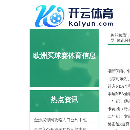
你的位置
网_体讯环
欧洲买球赛体育信息
潮新闻客户
北京时辰2月
进入NBA
本届NBA
热点资讯
一年纪：萨
卡灵顿（奇
二年纪：文
金沙买球网攻略入口公约中包含接受买断权以及回购条件欧洲买球赛体育信息
格雷迪-迪
再进入公开预选尽然还能出线欧洲买球赛体育信息