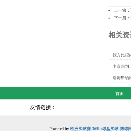
上一篇：
下一篇：
相关资
我方比拟
首页
友情链接：
Powered by
欧洲买球赛-365bt球盘买球-博球网-